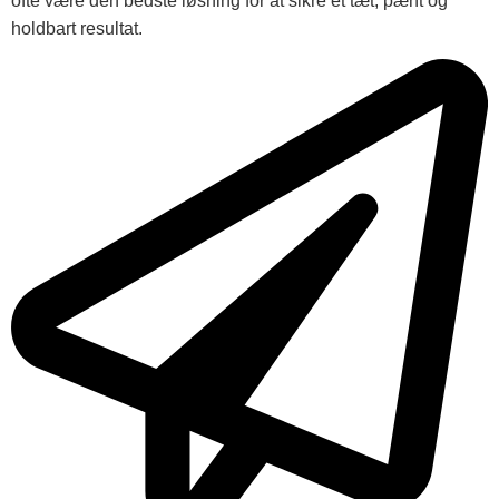
ofte være den bedste løsning for at sikre et tæt, pænt og
holdbart resultat.